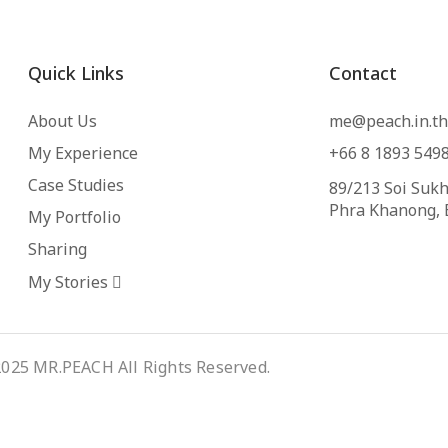
Quick Links
Contact
About Us
me@peach.in.th
My Experience
+66 8 1893 549
Case Studies
89/213 Soi Sukh
Phra Khanong,
My Portfolio
Sharing
My Stories
025 MR.PEACH All Rights Reserved.