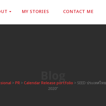
OUT
MY STORIES
CONTACT ME
Blog
sional
>
PR
>
Calendar Release portfolio
>
SEED ประเทศไทย
2020”